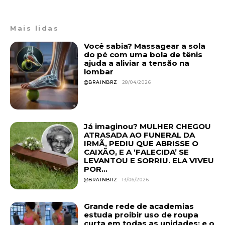
Mais lidas
Você sabia? Massagear a sola
do pé com uma bola de tênis
ajuda a aliviar a tensão na
lombar
@BRAINBRZ
28/04/2026
Já imaginou? MULHER CHEGOU
ATRASADA AO FUNERAL DA
IRMÃ, PEDIU QUE ABRISSE O
CAIXÃO, E A ‘FALECIDA’ SE
LEVANTOU E SORRIU. ELA VIVEU
POR...
@BRAINBRZ
13/06/2026
Grande rede de academias
estuda proibir uso de roupa
curta em todas as unidades; e o