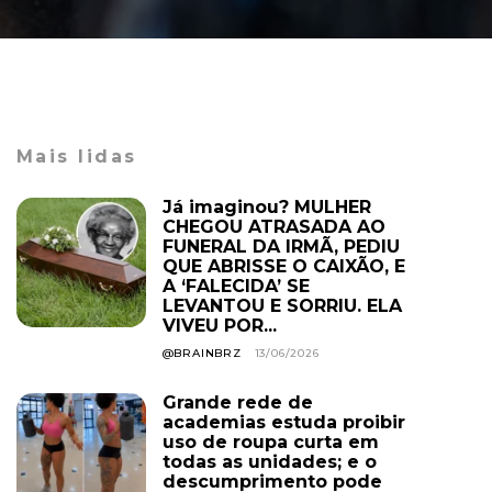
Mais lidas
Já imaginou? MULHER
CHEGOU ATRASADA AO
FUNERAL DA IRMÃ, PEDIU
QUE ABRISSE O CAIXÃO, E
A ‘FALECIDA’ SE
LEVANTOU E SORRIU. ELA
VIVEU POR...
@BRAINBRZ
13/06/2026
Grande rede de
academias estuda proibir
uso de roupa curta em
todas as unidades; e o
descumprimento pode