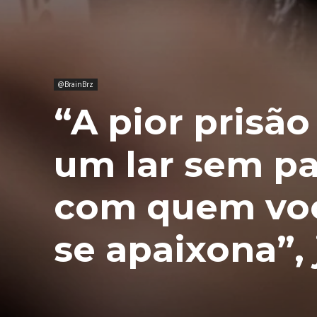
@BrainBrz
“A pior prisã
um lar sem pa
com quem voc
se apaixona”,