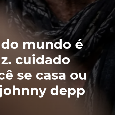
o do mundo é
z. cuidado
ê se casa ou
 johnny depp