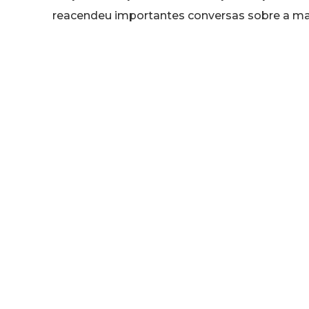
reacendeu importantes conversas sobre a ma
pessoas em processar uma negativa sem recor
Leia também