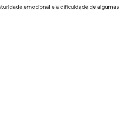
turidade emocional e a dificuldade de algumas
rer a atitudes irresponsáveis.