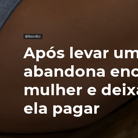
@BrainBrz
Após levar u
abandona en
mulher e deix
ela pagar