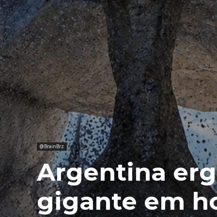
@BrainBrz
Argentina erg
gigante em 