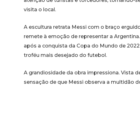
atenção de turistas e torcedores, tornando-
visita o local.
A escultura retrata Messi com o braço ergui
remete à emoção de representar a Argentina
após a conquista da Copa do Mundo de 2022,
troféu mais desejado do futebol.
A grandiosidade da obra impressiona. Vista de
sensação de que Messi observa a multidão d
também contribui para o visual, fazendo com
rapidamente viralizam nas redes sociais.
A homenagem reforça o status de Messi como
Para muitos argentinos, ele deixou de ser ap
representar um símbolo nacional de orgulho, 