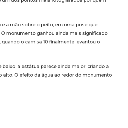
se um dos pontos mais fotografados por quem
do e a mão sobre o peito, em uma pose que
. O monumento ganhou ainda mais significado
 quando o camisa 10 finalmente levantou o
 baixo, a estátua parece ainda maior, criando a
o alto. O efeito da água ao redor do monumento
 que muitos visitantes registrem imagens que
 um dos maiores ídolos da história do esporte.
enas um jogador de futebol e passou a
superação e conquista.