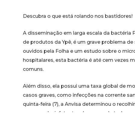
Descubra o que está rolando nos bastidores!
A disseminação em larga escala da bactéria
de produtos da Ypê, é um grave problema de 
ouvidos pela Folha e um estudo sobre o mic
hospitalares, esta bactéria é até cem vezes m
comuns.
Além disso, ela possui uma taxa global de m
casos graves, como infecções na corrente sa
quinta-feira (7), a Anvisa determinou o recol
roupas e desinfetantes da marca, de todos os