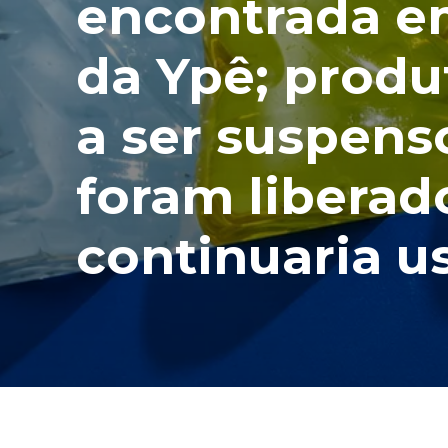
encontrada e
da Ypê; prod
a ser suspens
foram liberad
continuaria 