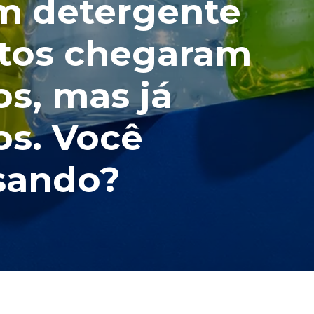
m detergente
utos chegaram
os, mas já
os. Você
usando?