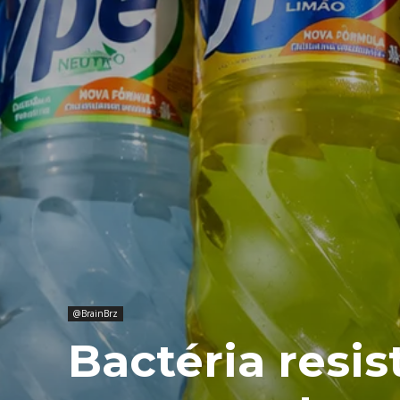
@BrainBrz
Bactéria resis