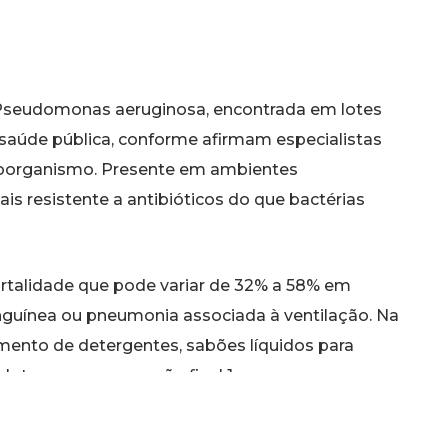
 Pseudomonas aeruginosa, encontrada em lotes
saúde pública, conforme afirmam especialistas
roorganismo. Presente em ambientes
ais resistente a antibióticos do que bactérias
ortalidade que pode variar de 32% a 58% em
nguínea ou pneumonia associada à ventilação. Na
himento de detergentes, sabões líquidos para
 lotes com numeração final 1.