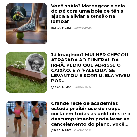
Você sabia? Massagear a sola
do pé com uma bola de tênis
ajuda a aliviar a tensão na
lombar
@BRAINBRZ
28/04/2026
Já imaginou? MULHER CHEGOU
ATRASADA AO FUNERAL DA
IRMÃ, PEDIU QUE ABRISSE O
CAIXÃO, E A ‘FALECIDA’ SE
LEVANTOU E SORRIU. ELA VIVEU
POR...
@BRAINBRZ
13/06/2026
Grande rede de academias
estuda proibir uso de roupa
curta em todas as unidades; e o
descumprimento pode levar ao
cancelamento do plano. Você...
@BRAINBRZ
01/08/2026