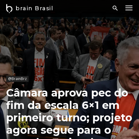
brain Brasil
@BrainBrz
Câmara aprova pec do
fim da escala 6×1 em
primeiro turno; projeto
agora segue para o