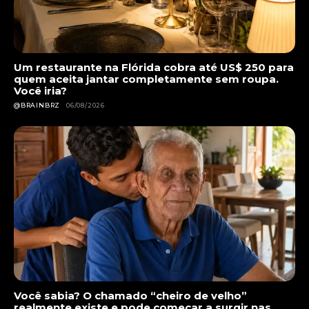
Um restaurante na Flórida cobra até US$ 250 para
quem aceita jantar completamente sem roupa.
Você iria?
@BRAINBRZ
06/08/2026
Você sabia? O chamado “cheiro de velho”
realmente existe e pode começar a surgir nas