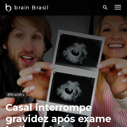
brain Brasil
@BrainBrz
Casal interrompe
gravidez após exame