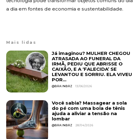
tecnologia pode transformar objetos comuns do dia
a dia em fontes de economia e sustentabilidade.
Mais lidas
Já imaginou? MULHER CHEGOU
ATRASADA AO FUNERAL DA
IRMÃ, PEDIU QUE ABRISSE O
CAIXÃO, E A ‘FALECIDA’ SE
LEVANTOU E SORRIU. ELA VIVEU
POR...
@BRAINBRZ
13/06/2026
Você sabia? Massagear a sola
do pé com uma bola de tênis
ajuda a aliviar a tensão na
lombar
@BRAINBRZ
28/04/2026