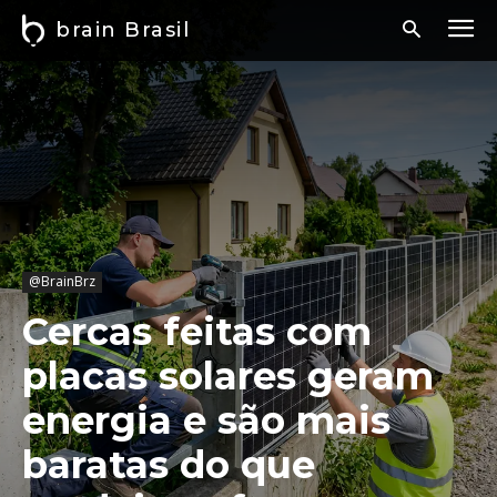
brain Brasil
@BrainBrz
Cercas feitas com
placas solares geram
energia e são mais
baratas do que