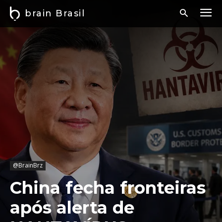
brain Brasil
@BrainBrz
China fecha fronteiras
após alerta de