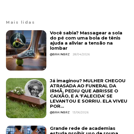
Mais lidas
Você sabia? Massagear a sola
do pé com uma bola de tênis
ajuda a aliviar a tensão na
lombar
@BRAINBRZ
28/04/2026
Já imaginou? MULHER CHEGOU
ATRASADA AO FUNERAL DA
IRMÃ, PEDIU QUE ABRISSE O
CAIXÃO, E A ‘FALECIDA’ SE
LEVANTOU E SORRIU. ELA VIVEU
POR...
@BRAINBRZ
13/06/2026
Grande rede de academias
estuda proibir uso de roupa