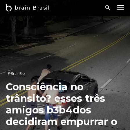
brain Brasil
@BrainBrz
Consciência no
trânsito? esses três
amigos b3b4dos
decidiram empurrar o