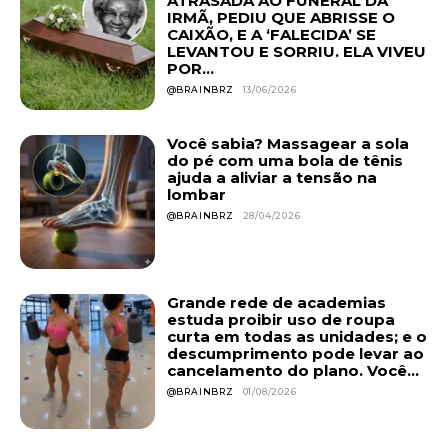
ATRASADA AO FUNERAL DA
IRMÃ, PEDIU QUE ABRISSE O
CAIXÃO, E A ‘FALECIDA’ SE
LEVANTOU E SORRIU. ELA VIVEU
POR...
@BRAINBRZ
13/06/2026
Você sabia? Massagear a sola
do pé com uma bola de tênis
ajuda a aliviar a tensão na
lombar
@BRAINBRZ
28/04/2026
Grande rede de academias
estuda proibir uso de roupa
curta em todas as unidades; e o
descumprimento pode levar ao
cancelamento do plano. Você...
@BRAINBRZ
01/08/2026