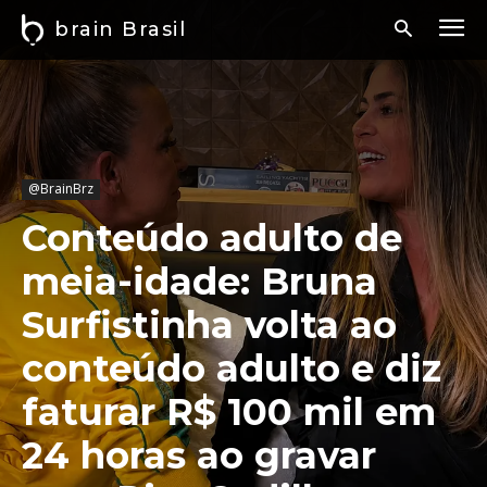
brain Brasil
@BrainBrz
Conteúdo adulto de
meia-idade: Bruna
Surfistinha volta ao
conteúdo adulto e diz
faturar R$ 100 mil em
24 horas ao gravar