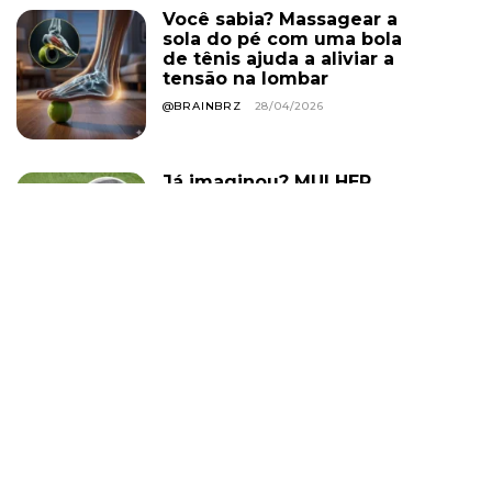
Você sabia? Massagear a
sola do pé com uma bola
de tênis ajuda a aliviar a
tensão na lombar
@BRAINBRZ
28/04/2026
Já imaginou? MULHER
CHEGOU ATRASADA AO
FUNERAL DA IRMÃ, PEDIU
QUE ABRISSE O CAIXÃO, E
A ‘FALECIDA’ SE
LEVANTOU E SORRIU. ELA
VIVEU POR...
@BRAINBRZ
13/06/2026