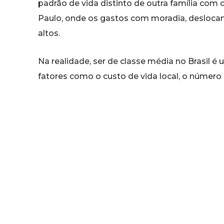
padrão de vida distinto de outra família c
Paulo, onde os gastos com moradia, desloca
altos.
Na realidade, ser de classe média no Brasil 
fatores como o custo de vida local, o número 
a capacidade de manter as finanças equilibrad
de classe média se fortaleceu no país com o 
trabalho, o acesso facilitado ao crédito, o
Em resumo, enquanto a renda pode ser um indi
verdadeiramente determina a experiência de s
e siga @historiailtda para mais curiosidades h
#historiailtda #brasil #classemedia #curiosid