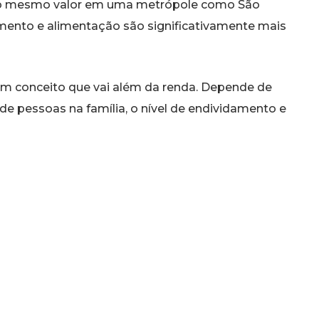
om o mesmo valor em uma metrópole como São
mento e alimentação são significativamente mais
é um conceito que vai além da renda. Depende de
de pessoas na família, o nível de endividamento e
as até o final do mês. Historicamente, o conceito
crescimento das cidades, a formalização do
 consumo em massa e a expansão da educação.
cador teórico, o custo de vida diário é o que
er classe média no Brasil. Salve esta publicação
istóricas sobre o nosso país! #historiailimitada
adeshistoricas