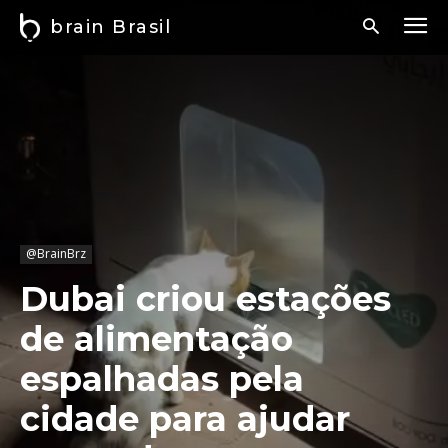
brain Brasil
@BrainBrz
Dubai criou estações
de alimentação
espalhadas pela
cidade para ajudar