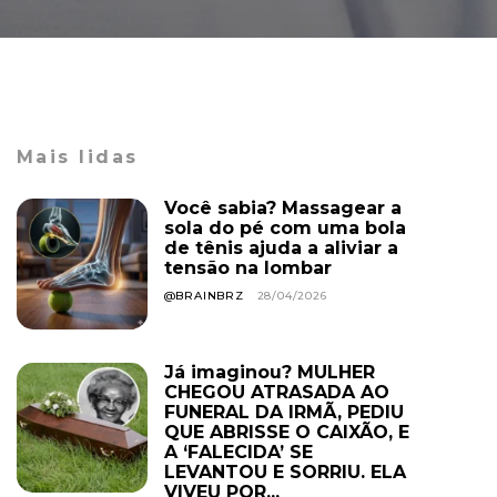
Mais lidas
Você sabia? Massagear a
sola do pé com uma bola
de tênis ajuda a aliviar a
tensão na lombar
@BRAINBRZ
28/04/2026
Já imaginou? MULHER
CHEGOU ATRASADA AO
FUNERAL DA IRMÃ, PEDIU
QUE ABRISSE O CAIXÃO, E
A ‘FALECIDA’ SE
LEVANTOU E SORRIU. ELA
VIVEU POR...