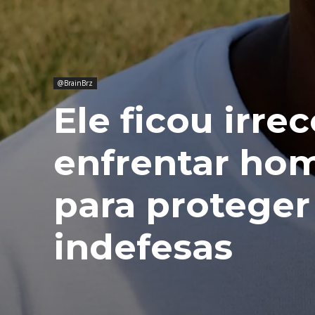
@BrainBrz
Ele ficou irre
enfrentar ho
para proteger
indefesas