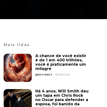
Mais lidas
A chance de você existir
é de 1 em 400 trilhões,
você é praticamente um
milagre
@BRAINBRZ
05/05/2026
Há 4 anos, Will Smith deu
um tapa em Chris Rock
no Oscar para defender a
esposa, foi banido da