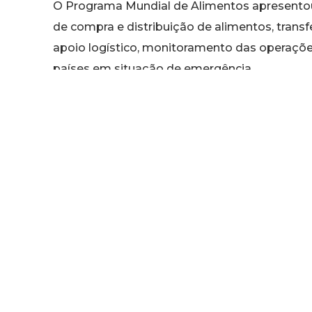
O Programa Mundial de Alimentos apresento
de compra e distribuição de alimentos, transfe
apoio logístico, monitoramento das operaçõe
países em situação de emergência.
Apesar disso, a doação específica ao progra
Musk transferiu bilhões de dólares em ações 
o debate sobre transparência, combate à fom
financiamento de ações humanitárias contin