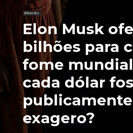
@BrainBrz
Elon Musk ofe
bilhões para 
fome mundial
cada dólar fo
publicamente
exagero?