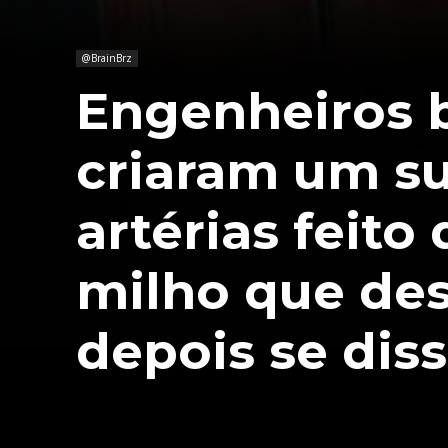
@BrainBrz
Engenheiros b
criaram um su
artérias feito
milho que de
depois se dis