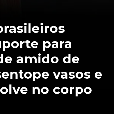
rasileiros
porte para
 de amido de
sentope vasos e
solve no corpo