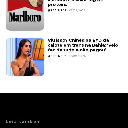
proteína
@BRAINBRZ
07/05/2026
Viu isso? Chinês da BYD dá
calote em trans na Bahia: ‘Veio,
fez de tudo e não pagou’
@BRAINBRZ
24/05/2026
Leia também