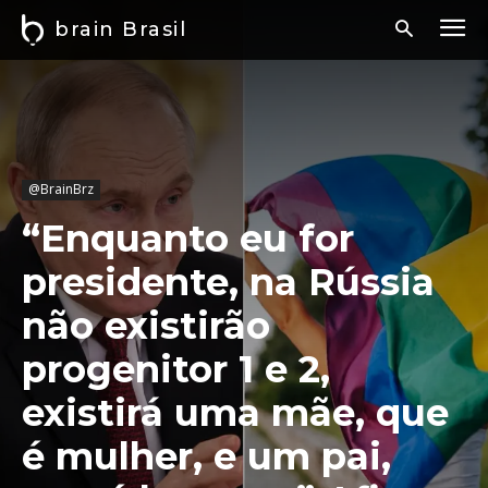
brain Brasil
@BrainBrz
“Enquanto eu for
presidente, na Rússia
não existirão
progenitor 1 e 2,
existirá uma mãe, que
é mulher, e um pai,