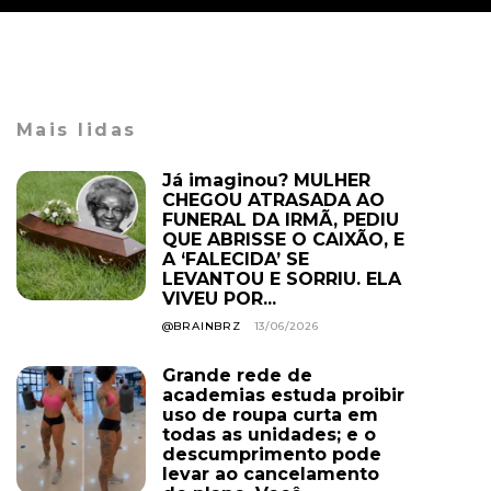
Mais lidas
Já imaginou? MULHER
CHEGOU ATRASADA AO
FUNERAL DA IRMÃ, PEDIU
QUE ABRISSE O CAIXÃO, E
A ‘FALECIDA’ SE
LEVANTOU E SORRIU. ELA
VIVEU POR...
@BRAINBRZ
13/06/2026
Grande rede de
academias estuda proibir
uso de roupa curta em
todas as unidades; e o
descumprimento pode
levar ao cancelamento