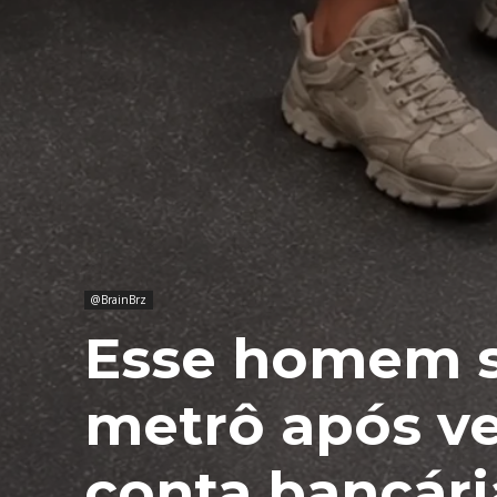
@BrainBrz
Esse homem s
metrô após ve
conta bancári