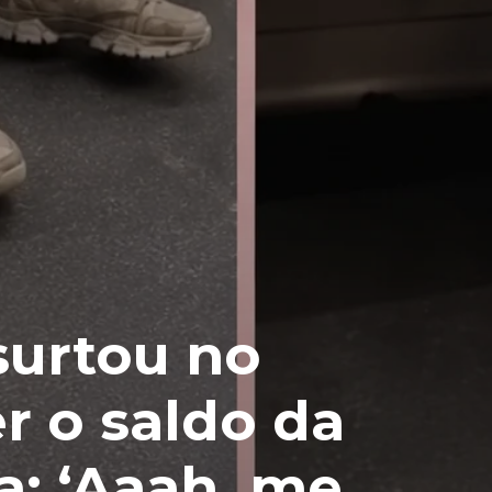
urtou no
r o saldo da
a: ‘Aaah, me