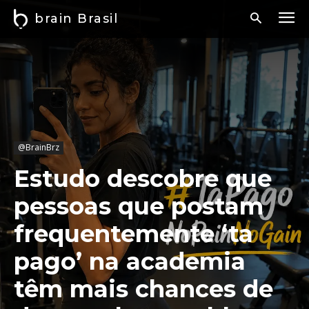
brain Brasil
@BrainBrz
Estudo descobre que
pessoas que postam
frequentemente ‘ta
pago’ na academia
têm mais chances de