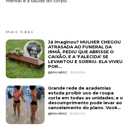
mental e a saúde do corpo.
Mais lidas
Já imaginou? MULHER CHEGOU
ATRASADA AO FUNERAL DA
IRMÃ, PEDIU QUE ABRISSE O
CAIXÃO, E A ‘FALECIDA’ SE
LEVANTOU E SORRIU. ELA VIVEU
POR...
@BRAINBRZ
13/06/2026
Grande rede de academias
estuda proibir uso de roupa
curta em todas as unidades; e o
descumprimento pode levar ao
cancelamento do plano. Você...
@BRAINBRZ
01/08/2026