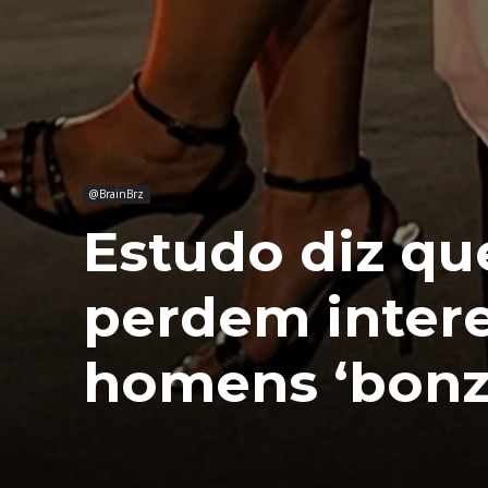
@BrainBrz
Estudo diz qu
perdem inter
homens ‘bonz