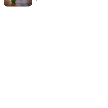
Já imaginou? MULHER
CHEGOU ATRASADA AO
FUNERAL DA IRMÃ, PEDIU
QUE ABRISSE O CAIXÃO, E
A ‘FALECIDA’ SE
LEVANTOU E SORRIU. ELA
VIVEU POR...
@BRAINBRZ
13/06/2026