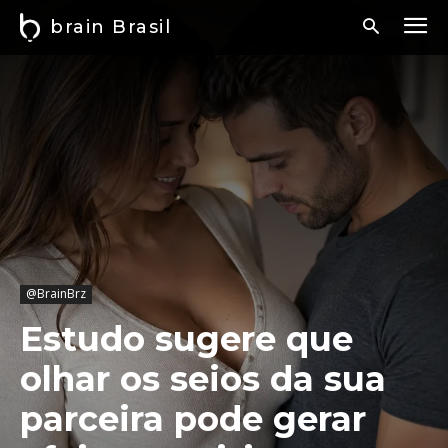
brain Brasil
@BrainBrz
Estudo sugere que
olhar os seios da sua
parceira pode gerar