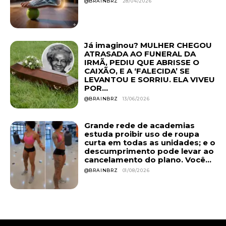
@BRAINBRZ
28/04/2026
Já imaginou? MULHER CHEGOU
ATRASADA AO FUNERAL DA
IRMÃ, PEDIU QUE ABRISSE O
CAIXÃO, E A ‘FALECIDA’ SE
LEVANTOU E SORRIU. ELA VIVEU
POR...
@BRAINBRZ
13/06/2026
Grande rede de academias
estuda proibir uso de roupa
curta em todas as unidades; e o
descumprimento pode levar ao
cancelamento do plano. Você...
@BRAINBRZ
01/08/2026