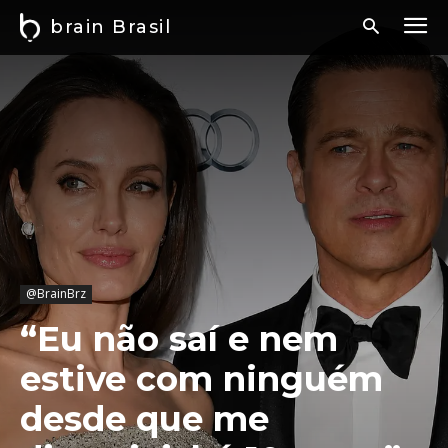
brain Brasil
@BrainBrz
“Eu não saí e nem
estive com ninguém
desde que me