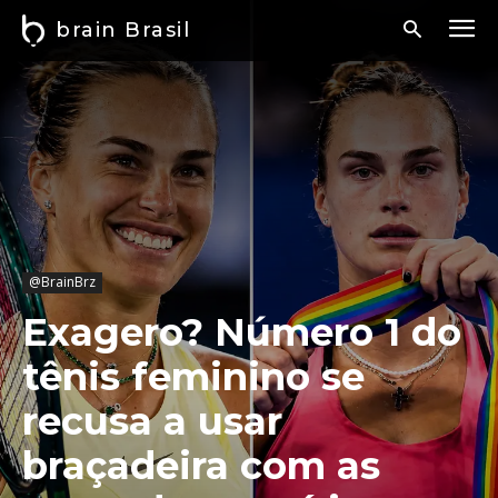
brain Brasil
@BrainBrz
Exagero? Número 1 do
tênis feminino se
recusa a usar
braçadeira com as