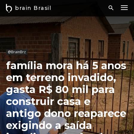
brain Brasil
@BrainBrz
família mora há 5 anos
em terreno invadido,
gasta R$ 80 mil para
construir casa e
antigo dono reaparece
exigindo a saída