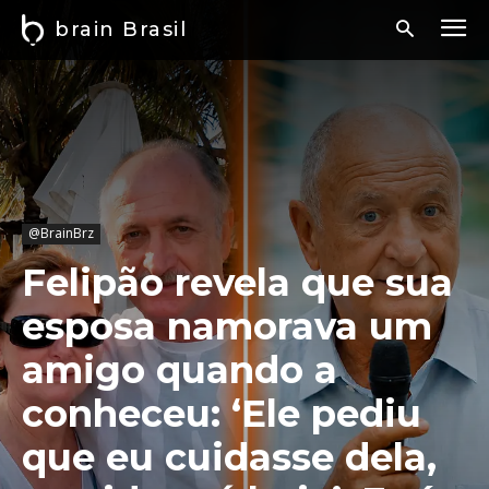
brain Brasil
@BrainBrz
Felipão revela que sua
esposa namorava um
amigo quando a
conheceu: ‘Ele pediu
que eu cuidasse dela,