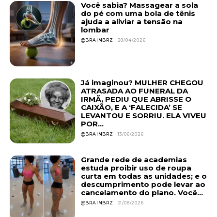
Você sabia? Massagear a sola
do pé com uma bola de tênis
ajuda a aliviar a tensão na
lombar
@BRAINBRZ
28/04/2026
Já imaginou? MULHER CHEGOU
ATRASADA AO FUNERAL DA
IRMÃ, PEDIU QUE ABRISSE O
CAIXÃO, E A ‘FALECIDA’ SE
LEVANTOU E SORRIU. ELA VIVEU
POR...
@BRAINBRZ
13/06/2026
Grande rede de academias
estuda proibir uso de roupa
curta em todas as unidades; e o
descumprimento pode levar ao
cancelamento do plano. Você...
@BRAINBRZ
01/08/2026