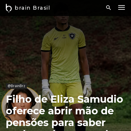
brain Brasil
@BrainBrz
Filho de Eliza Samudio
oferece abrir mão de
pensões para saber