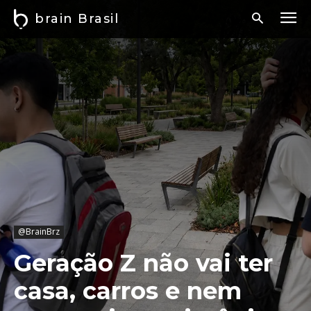
brain Brasil
@BrainBrz
Geração Z não vai ter
casa, carros e nem