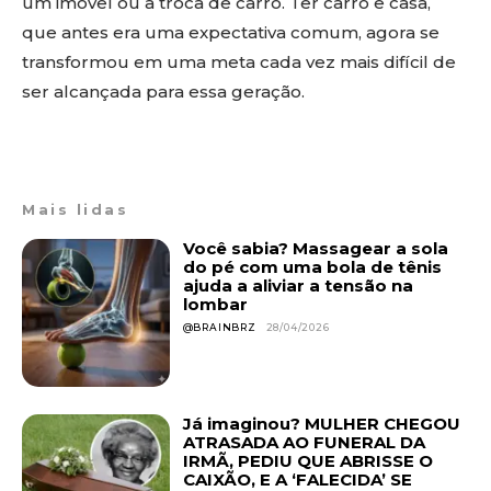
um imóvel ou a troca de carro. Ter carro e casa,
que antes era uma expectativa comum, agora se
transformou em uma meta cada vez mais difícil de
ser alcançada para essa geração.
Mais lidas
Você sabia? Massagear a sola
do pé com uma bola de tênis
ajuda a aliviar a tensão na
lombar
@BRAINBRZ
28/04/2026
Já imaginou? MULHER CHEGOU
ATRASADA AO FUNERAL DA
IRMÃ, PEDIU QUE ABRISSE O
CAIXÃO, E A ‘FALECIDA’ SE