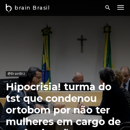
brain Brasil
@BrainBrz
Hipocrisia! turma do
tst que condenou
ortobom por não ter
mulheres em cargo de