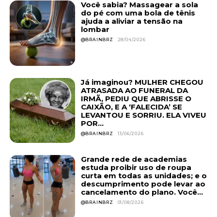
Você sabia? Massagear a sola
do pé com uma bola de tênis
ajuda a aliviar a tensão na
lombar
@BRAINBRZ
28/04/2026
Já imaginou? MULHER CHEGOU
ATRASADA AO FUNERAL DA
IRMÃ, PEDIU QUE ABRISSE O
CAIXÃO, E A ‘FALECIDA’ SE
LEVANTOU E SORRIU. ELA VIVEU
POR...
@BRAINBRZ
13/06/2026
Grande rede de academias
estuda proibir uso de roupa
curta em todas as unidades; e o
descumprimento pode levar ao
cancelamento do plano. Você...
@BRAINBRZ
01/08/2026