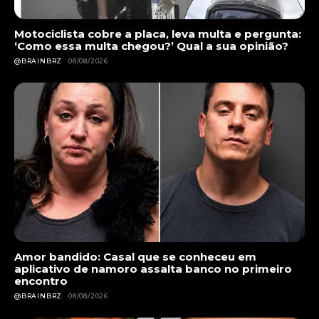
Motociclista cobre a placa, leva multa e pergunta:
‘Como essa multa chegou?’ Qual a sua opinião?
@BRAINBRZ
08/08/2026
Amor bandido: Casal que se conheceu em
aplicativo de namoro assalta banco no primeiro
encontro
@BRAINBRZ
08/08/2026