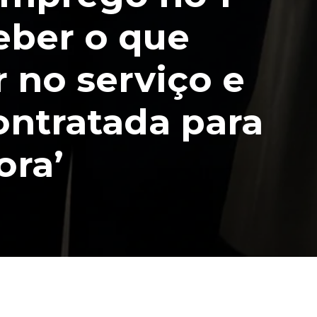
eber o que
r no serviço e
contratada para
ora’