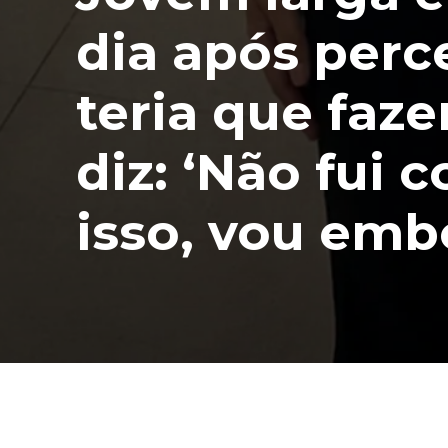
dia após perc
teria que faze
diz: ‘Não fui 
isso, vou emb