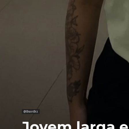
@BrainBrz
Jovem larga 