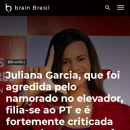
brain Brasil
@BrainBrz
Juliana Garcia, que foi
agredida pelo
namorado no elevador,
filia-se ao PT e é
fortemente criticada