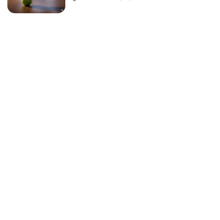
Já imaginou? MULHER
CHEGOU ATRASADA AO
FUNERAL DA IRMÃ, PEDIU
QUE ABRISSE O CAIXÃO, E
A ‘FALECIDA’ SE
LEVANTOU E SORRIU. ELA
VIVEU POR...
@BRAINBRZ
13/06/2026