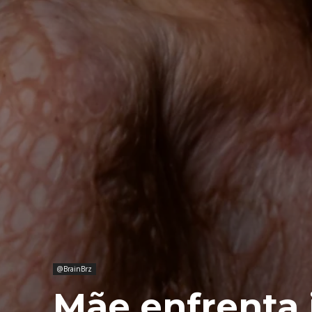
@BrainBrz
Mãe enfrenta 