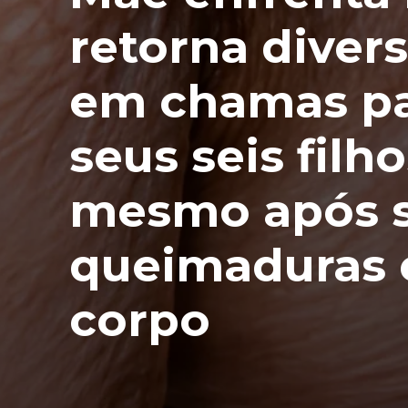
retorna divers
em chamas pa
seus seis filh
mesmo após s
queimaduras 
corpo