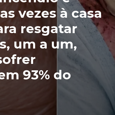
as vezes à casa
ra resgatar
os, um a um,
ofrer
em 93% do