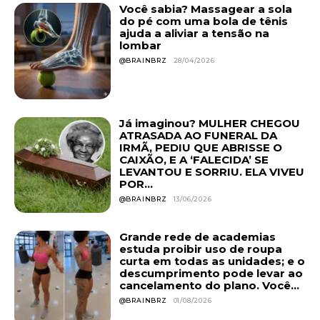
Você sabia? Massagear a sola
do pé com uma bola de tênis
ajuda a aliviar a tensão na
lombar
@BRAINBRZ
28/04/2026
Já imaginou? MULHER CHEGOU
ATRASADA AO FUNERAL DA
IRMÃ, PEDIU QUE ABRISSE O
CAIXÃO, E A ‘FALECIDA’ SE
LEVANTOU E SORRIU. ELA VIVEU
POR...
@BRAINBRZ
13/06/2026
Grande rede de academias
estuda proibir uso de roupa
curta em todas as unidades; e o
descumprimento pode levar ao
cancelamento do plano. Você...
@BRAINBRZ
01/08/2026