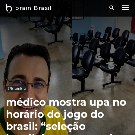
brain Brasil
@BrainBrz
médico mostra upa no
horário do jogo do
brasil: “seleção