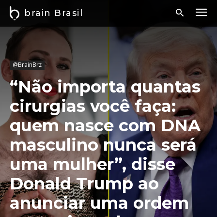
brain Brasil
@BrainBrz
“Não importa quantas
cirurgias você faça:
quem nasce com DNA
masculino nunca será
uma mulher”, disse
Donald Trump ao
anunciar uma ordem