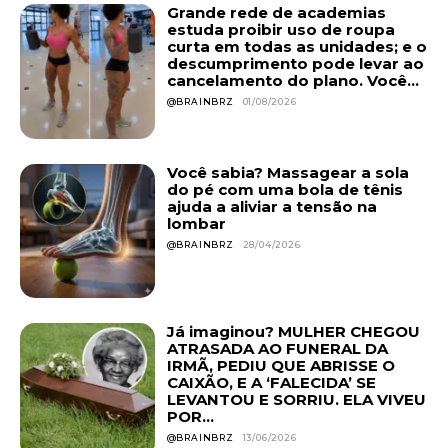
Grande rede de academias
estuda proibir uso de roupa
curta em todas as unidades; e o
descumprimento pode levar ao
cancelamento do plano. Você...
@BRAINBRZ
01/08/2026
Você sabia? Massagear a sola
do pé com uma bola de tênis
ajuda a aliviar a tensão na
lombar
@BRAINBRZ
28/04/2026
Já imaginou? MULHER CHEGOU
ATRASADA AO FUNERAL DA
IRMÃ, PEDIU QUE ABRISSE O
CAIXÃO, E A ‘FALECIDA’ SE
LEVANTOU E SORRIU. ELA VIVEU
POR...
@BRAINBRZ
13/06/2026