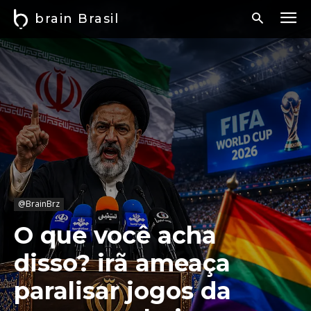
brain Brasil
@BrainBrz
O que você acha
disso? irã ameaça
paralisar jogos da