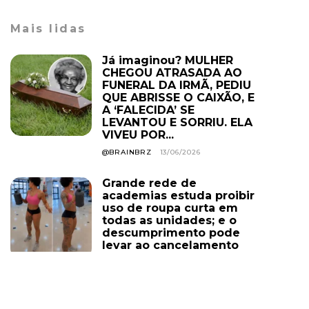
Mais lidas
Já imaginou? MULHER
CHEGOU ATRASADA AO
FUNERAL DA IRMÃ, PEDIU
QUE ABRISSE O CAIXÃO, E
A ‘FALECIDA’ SE
LEVANTOU E SORRIU. ELA
VIVEU POR...
@BRAINBRZ
13/06/2026
Grande rede de
academias estuda proibir
uso de roupa curta em
todas as unidades; e o
descumprimento pode
levar ao cancelamento
do plano. Você...
@BRAINBRZ
01/08/2026