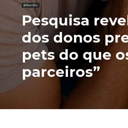
@BrainBrz
Pesquisa reve
dos donos pre
pets do que o
parceiros”