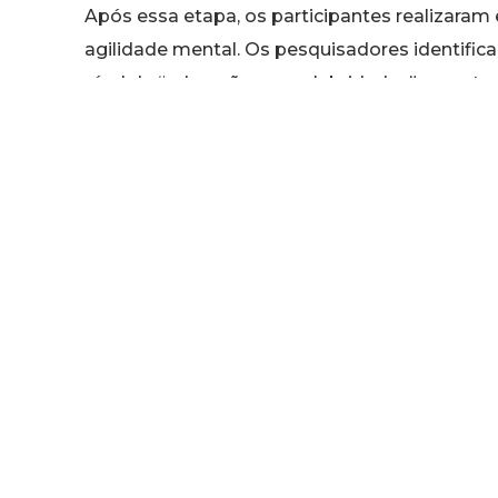
Após essa etapa, os participantes realizara
agilidade mental. Os pesquisadores identific
nível de “adoração por celebridades” e pont
É crucial notar, contudo, que a própria pesqui
cientistas deixaram claro que o estudo não es
não há evidências de que a paixão por celebri