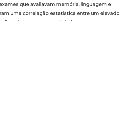
m exames que avaliavam memória, linguagem e
aram uma correlação estatística entre um elevado
uações discretamente mais baixas nesses testes.
sa enfatiza a fragilidade dessa ligação. Os
tabelece uma relação de causa e efeito, ou seja,
dades diminua a inteligência, nem o inverso.