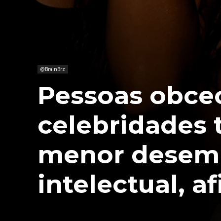
@BrainBrz
Pessoas obce
celebridades
menor desem
intelectual, a