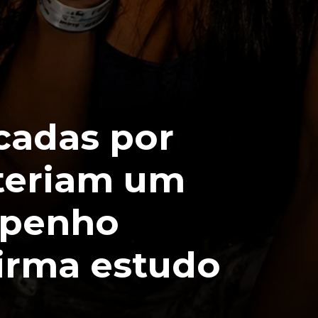
cadas por
 teriam um
penho
firma estudo