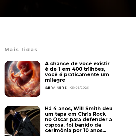
Mais lidas
A chance de você existir
é de 1 em 400 trilhões,
você é praticamente um
milagre
@BRAINBRZ
05/05/2026
Há 4 anos, Will Smith deu
um tapa em Chris Rock
no Oscar para defender a
esposa, foi banido da
cerimônia por 10 anos...