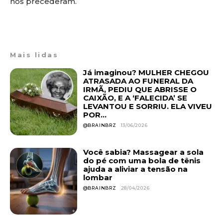
nos precederam.
Mais lidas
Já imaginou? MULHER CHEGOU
ATRASADA AO FUNERAL DA
IRMÃ, PEDIU QUE ABRISSE O
CAIXÃO, E A ‘FALECIDA’ SE
LEVANTOU E SORRIU. ELA VIVEU
POR...
@BRAINBRZ
13/06/2026
Você sabia? Massagear a sola
do pé com uma bola de tênis
ajuda a aliviar a tensão na
lombar
@BRAINBRZ
28/04/2026