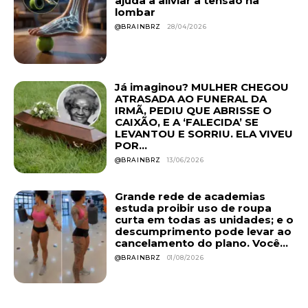
ajuda a aliviar a tensão na
lombar
@BRAINBRZ
28/04/2026
Já imaginou? MULHER CHEGOU
ATRASADA AO FUNERAL DA
IRMÃ, PEDIU QUE ABRISSE O
CAIXÃO, E A ‘FALECIDA’ SE
LEVANTOU E SORRIU. ELA VIVEU
POR...
@BRAINBRZ
13/06/2026
Grande rede de academias
estuda proibir uso de roupa
curta em todas as unidades; e o
descumprimento pode levar ao
cancelamento do plano. Você...
@BRAINBRZ
01/08/2026