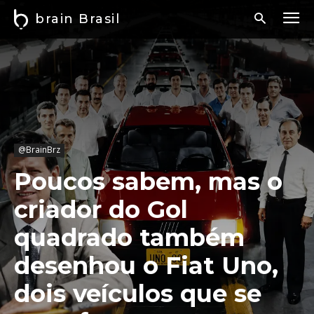
brain Brasil
@BrainBrz
Poucos sabem, mas o
criador do Gol
quadrado também
desenhou o Fiat Uno,
dois veículos que se