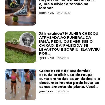
ajuda a aliviar a tensão na
lombar
@BRAINBRZ
28/04/2026
Já imaginou? MULHER CHEGOU
ATRASADA AO FUNERAL DA
IRMÃ, PEDIU QUE ABRISSE O
CAIXÃO, E A ‘FALECIDA’ SE
LEVANTOU E SORRIU. ELA VIVEU
POR...
@BRAINBRZ
13/06/2026
Grande rede de academias
estuda proibir uso de roupa
curta em todas as unidades; e o
descumprimento pode levar ao
cancelamento do plano. Você...
@BRAINBRZ
01/08/2026