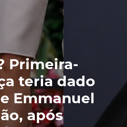
 Primeira-
a teria dado
 de Emmanuel
ão, após