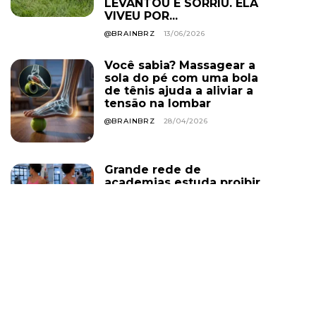
LEVANTOU E SORRIU. ELA
VIVEU POR...
@BRAINBRZ
13/06/2026
Você sabia? Massagear a
sola do pé com uma bola
de tênis ajuda a aliviar a
tensão na lombar
@BRAINBRZ
28/04/2026
Grande rede de
academias estuda proibir
uso de roupa curta em
todas as unidades; e o
descumprimento pode
levar ao cancelamento
do plano. Você...
@BRAINBRZ
01/08/2026