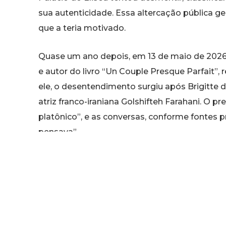
sua autenticidade. Essa altercação pública g
que a teria motivado.
Quase um ano depois, em 13 de maio de 2026, o
e autor do livro “Un Couple Presque Parfait”,
ele, o desentendimento surgiu após Brigitte
atriz franco-iraniana Golshifteh Farahani. O p
platônico”, e as conversas, conforme fontes 
pensava”.
Tardif detalhou que Brigitte teria encontrado
bonita”, endereçada à atriz. Essa descoberta
culminando na notória cena no Vietnã. Golshif
1983 e filha do diretor Behzad Farahani, mud
confiscado no Irã. Apesar das explicações ofic