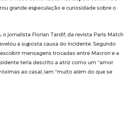
erou grande especulação e curiosidade sobre o
 jornalista Florian Tardif, da revista Paris Match
 revelou a suposta causa do incidente. Segundo
 descobrir mensagens trocadas entre Macron e a
residente teria descrito a atriz como um “amor
próximas ao casal, iam “muito além do que se
 no celular do marido a frase “Acho você muito
 teria gerado uma forte tensão no relacionamento,
teh Farahani, nascida em Teerã em 10 de julho de
ou-se para Paris em 2008 após ter seu passaporte
iais de Brigitte, que alegou cansaço e turbulência