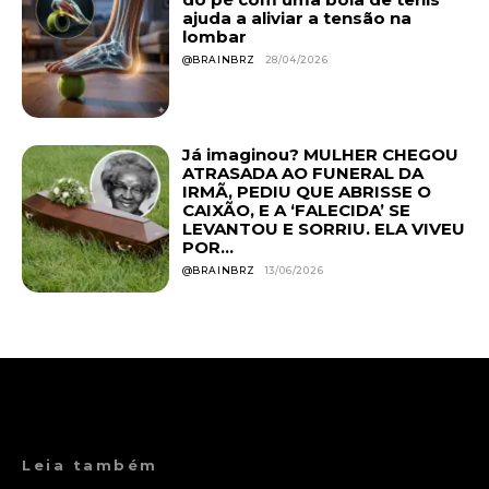
ajuda a aliviar a tensão na
lombar
@BRAINBRZ
28/04/2026
Já imaginou? MULHER CHEGOU
ATRASADA AO FUNERAL DA
IRMÃ, PEDIU QUE ABRISSE O
CAIXÃO, E A ‘FALECIDA’ SE
LEVANTOU E SORRIU. ELA VIVEU
POR...
@BRAINBRZ
13/06/2026
Leia também