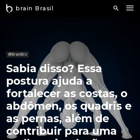
brain Brasil
@BrainBrz
Sabia disso? Essa
postura ajuda a
fortalecer as costas, o
abdômen, os quadris e
as pernas, além de
contribuir para uma