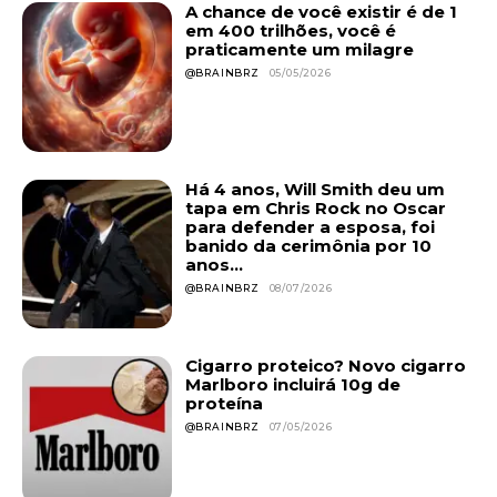
A chance de você existir é de 1
em 400 trilhões, você é
praticamente um milagre
@BRAINBRZ
05/05/2026
Há 4 anos, Will Smith deu um
tapa em Chris Rock no Oscar
para defender a esposa, foi
banido da cerimônia por 10
anos...
@BRAINBRZ
08/07/2026
Cigarro proteico? Novo cigarro
Marlboro incluirá 10g de
proteína
@BRAINBRZ
07/05/2026