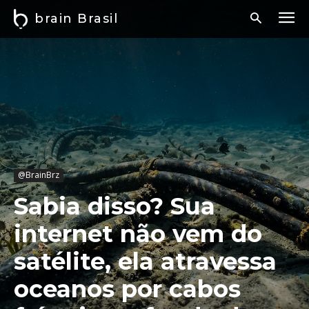
brain Brasil
@BrainBrz
Sabia disso? Sua
internet não vem do
satélite, ela atravessa
oceanos por cabos