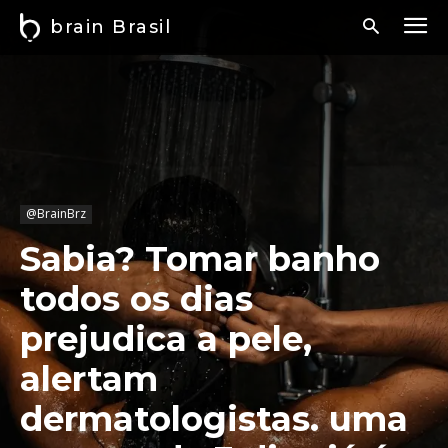
brain Brasil
@BrainBrz
Sabia? Tomar banho
todos os dias
prejudica a pele,
alertam
dermatologistas. uma